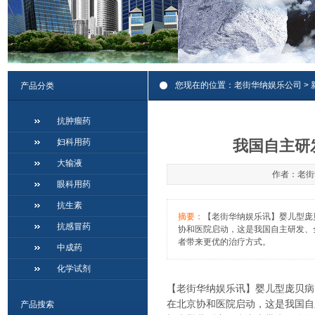
您现在的位置：
老街华纳娱乐公司
>
产品分类
抗肿瘤药
妇科用药
我国自主研
大输液
作者：老街华
眼科用药
抗生素
摘要：
【老街华纳娱乐讯】婴儿型庞贝
抗感冒药
协和医院启动，这是我国自主研发、
者带来更优的治疗方式。
中成药
化学试剂
【老街华纳娱乐讯】婴儿型庞贝病的基
在北京协和医院启动，这是我国自
产品搜索