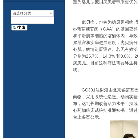
望为婴儿型庞贝病患者带来更优的
请选择分类
庞贝病，也称为糖原累积病Ⅱ型或
α-葡萄糖苷酶（GAA）的基因变
和平滑肌等细胞的溶酶体内，导致
累器官和疾病进展速度，庞贝病分
心肌，病情进展迅速。若无有效治疗
分别为25.7%、14.3% 和9.
病患儿。目前这种疗法需要终生持
响。
GC301注射液由北京锦篮基因
药物，采用系统性递送。动物实验
布，达到长期改善活力水平、持续
心药物临床试验批准通知书，通过
台上备案公示。