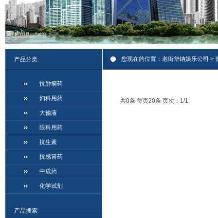
您现在的位置：
老街华纳娱乐公司
>
产品分类
抗肿瘤药
妇科用药
共0条 每页20条 页次：1/1
大输液
眼科用药
抗生素
抗感冒药
中成药
化学试剂
产品搜索