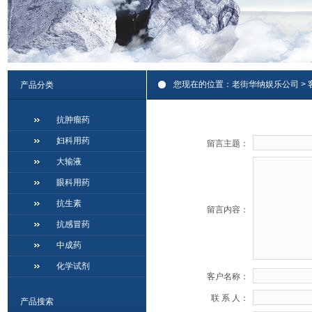
您现在的位置：
老街华纳娱乐公司
>
产品分类
抗肿瘤药
妇科用药
留言主题：
大输液
眼科用药
抗生素
留言内容：
抗感冒药
中成药
化学试剂
客户名称：
联 系 人：
产品搜索